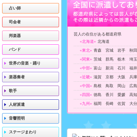
占い師
司会者
芸人の在住がある都道府県
邦楽器
«北海道»
北海道
バンド
«東北»
青森 宮城 岩手 秋
«関東»
茨城 群馬 栃木 埼
世界の音楽・踊り
«中部»
富山 新潟 石川 福
楽器奏者
«近畿»
滋賀 京都 大阪 兵
«中国»
島根 鳥取 岡山 広
歌手
«四国»
徳島 香川 愛媛 高
«九州»
福岡 長崎 佐賀 大
人材派遣
音響照明
ステージまわり