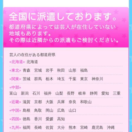
芸人の在住がある都道府県
«北海道»
北海道
«東北»
青森 宮城 岩手 秋田 山形 福島
«関東»
茨城 群馬 栃木 埼玉 千葉 東京 神奈川
«中部»
富山 新潟 石川 福井 山梨 長野 岐阜 静岡 愛知 三重
«近畿»
滋賀 京都 大阪 兵庫 奈良 和歌山
«中国»
島根 鳥取 岡山 広島 山口
«四国»
徳島 香川 愛媛 高知
«九州»
福岡 長崎 佐賀 大分 熊本 宮崎 鹿児島 沖縄