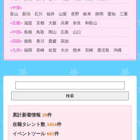
«中部»
富山 新潟 石川 福井 山梨 長野 岐阜 静岡 愛知 三重
«近畿»
滋賀 京都 大阪 兵庫 奈良 和歌山
«中国»
島根 鳥取 岡山 広島 山口
«四国»
徳島 香川 愛媛 高知
«九州»
福岡 長崎 佐賀 大分 熊本 宮崎 鹿児島 沖縄
累計新着情報
20
件
在籍タレント数
1454
件
イベントツール
665
件