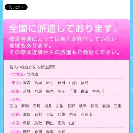
芸人の在住がある都道府県
«北海道»
北海道
«東北»
青森 宮城 岩手 秋田 山形 福島
«関東»
茨城 群馬 栃木 埼玉 千葉 東京 神奈川
«中部»
富山 新潟 石川 福井 山梨 長野 岐阜 静岡 愛知 三重
«近畿»
滋賀 京都 大阪 兵庫 奈良 和歌山
«中国»
島根 鳥取 岡山 広島 山口
«四国»
徳島 香川 愛媛 高知