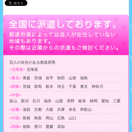
芸人の在住がある都道府県
«北海道»
北海道
«東北»
青森 宮城 岩手 秋田 山形 福島
«関東»
茨城 群馬 栃木 埼玉 千葉 東京 神奈川
«中部»
富山 新潟 石川 福井 山梨 長野 岐阜 静岡 愛知 三重
«近畿»
滋賀 京都 大阪 兵庫 奈良 和歌山
«中国»
島根 鳥取 岡山 広島 山口
«四国»
徳島 香川 愛媛 高知