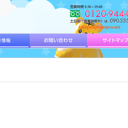
営業時間 9:30～19:00
takepro@takepro.net