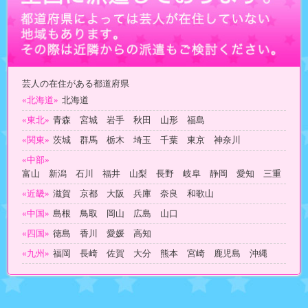
芸人の在住がある都道府県
«北海道»
北海道
«東北»
青森 宮城 岩手 秋田 山形 福島
«関東»
茨城 群馬 栃木 埼玉 千葉 東京 神奈川
«中部»
富山 新潟 石川 福井 山梨 長野 岐阜 静岡 愛知 三重
«近畿»
滋賀 京都 大阪 兵庫 奈良 和歌山
«中国»
島根 鳥取 岡山 広島 山口
«四国»
徳島 香川 愛媛 高知
«九州»
福岡 長崎 佐賀 大分 熊本 宮崎 鹿児島 沖縄