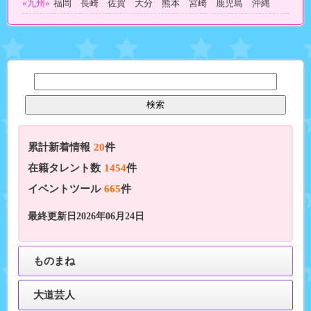
«九州»
福岡 長崎 佐賀 大分 熊本 宮崎 鹿児島 沖縄
累計新着情報
20
件
在籍タレント数
1454
件
イベントツール
665
件
最終更新日2026年06月24日
ものまね
大道芸人