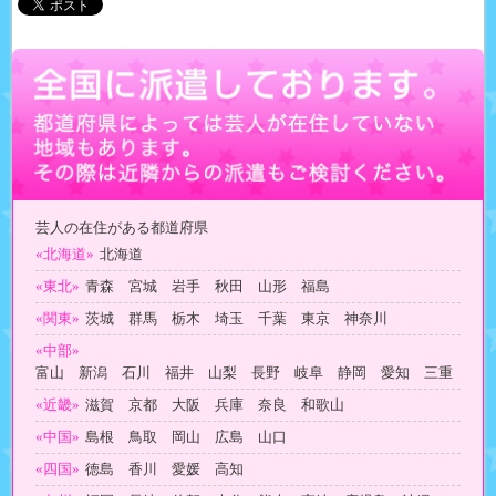
芸人の在住がある都道府県
«北海道»
北海道
«東北»
青森 宮城 岩手 秋田 山形 福島
«関東»
茨城 群馬 栃木 埼玉 千葉 東京 神奈川
«中部»
富山 新潟 石川 福井 山梨 長野 岐阜 静岡 愛知 三重
«近畿»
滋賀 京都 大阪 兵庫 奈良 和歌山
«中国»
島根 鳥取 岡山 広島 山口
«四国»
徳島 香川 愛媛 高知