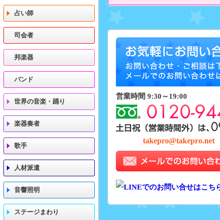
占い師
司会者
邦楽器
バンド
営業時間 9:30～19:00
世界の音楽・踊り
楽器奏者
takepro@takepro.net
歌手
人材派遣
音響照明
ステージまわり