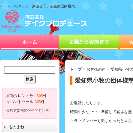
イベントのタレント派遣専門。在籍数国内最大。
トップ
> お客様の声 > 愛知県小
愛知県小牧の団体様懇
在籍タレント数
1505
件
イベントツール
665
件
お世話になります。
最終更新日2026年06月24日
時間の少ない中、準備して宴席を盛
クラブメンバーも楽しかったと喜ん
ものまね