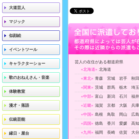
大道芸人
マジック
似顔絵
イベントツール
芸人の在住がある都道府県
キャラクターショー
«北海道»
北海道
歌のおねえさん・音楽
«東北»
青森 宮城 岩手 秋
«関東»
茨城 群馬 栃木 埼
体験教室
«中部»
富山 新潟 石川 福
漫才・落語
«近畿»
滋賀 京都 大阪 兵
«中国»
島根 鳥取 岡山 広
伝統芸能
«四国»
徳島 香川 愛媛 高
«九州»
福岡 長崎 佐賀 大
縁日・屋台