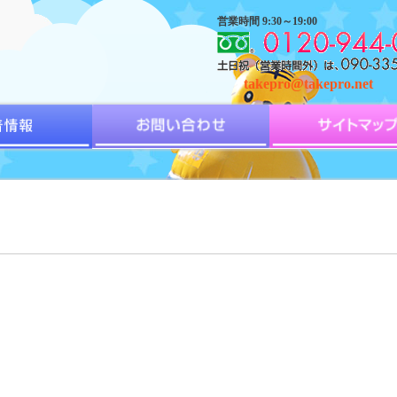
営業時間 9:30～19:00
takepro@takepro.net