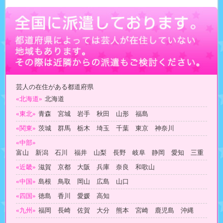
芸人の在住がある都道府県
«北海道»
北海道
«東北»
青森 宮城 岩手 秋田 山形 福島
«関東»
茨城 群馬 栃木 埼玉 千葉 東京 神奈川
«中部»
富山 新潟 石川 福井 山梨 長野 岐阜 静岡 愛知 三重
«近畿»
滋賀 京都 大阪 兵庫 奈良 和歌山
«中国»
島根 鳥取 岡山 広島 山口
«四国»
徳島 香川 愛媛 高知
«九州»
福岡 長崎 佐賀 大分 熊本 宮崎 鹿児島 沖縄