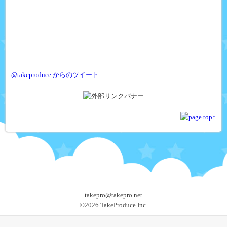
@takeproduce からのツイート
takepro@takepro.net
©
2026 TakeProduce Inc.