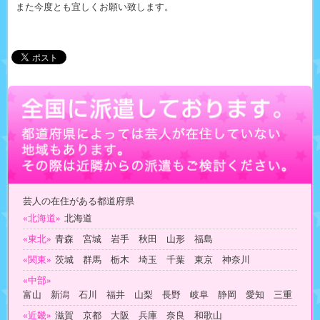
また今度とも宜しくお願い致します。
芸人の在住がある都道府県
«北海道»
北海道
«東北»
青森 宮城 岩手 秋田 山形 福島
«関東»
茨城 群馬 栃木 埼玉 千葉 東京 神奈川
«中部»
富山 新潟 石川 福井 山梨 長野 岐阜 静岡 愛知 三重
«近畿»
滋賀 京都 大阪 兵庫 奈良 和歌山