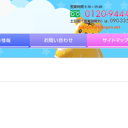
営業時間 9:30～19:00
takepro@takepro.net