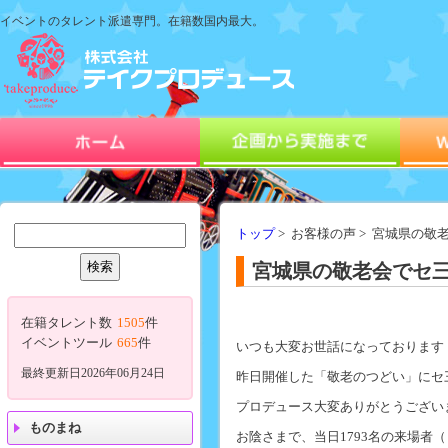
イベントのタレント派遣専門。在籍数国内最大。
トップ
> お客様の声 > 宮城県の
宮城県の敬老会でセ
在籍タレント数
1505
件
イベントツール
665
件
いつも大変お世話になっております
最終更新日2026年06月24日
昨日開催した「敬老のつどい」にセ
プロデュース大変ありがとうござい
ものまね
お陰さまで、当日1793名の来場者（