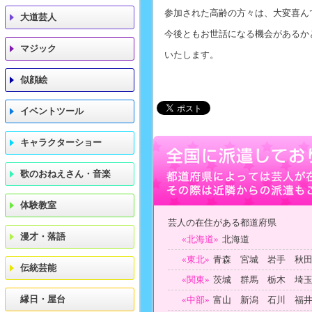
参加された高齢の方々は、大変喜ん
大道芸人
今後ともお世話になる機会があるか
マジック
いたします。
似顔絵
イベントツール
キャラクターショー
歌のおねえさん・音楽
体験教室
芸人の在住がある都道府県
漫才・落語
«北海道»
北海道
«東北»
青森 宮城 岩手 秋
伝統芸能
«関東»
茨城 群馬 栃木 埼
縁日・屋台
«中部»
富山 新潟 石川 福