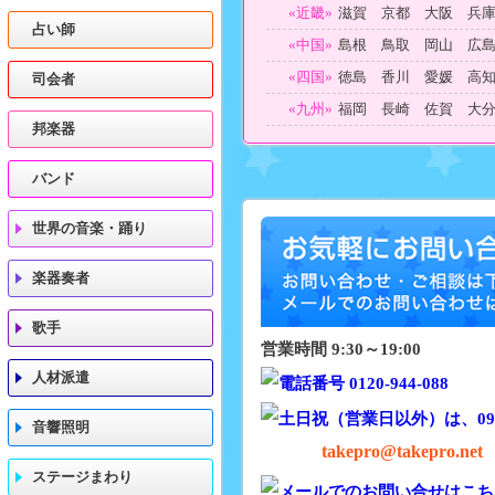
«近畿»
滋賀 京都 大阪 兵
占い師
«中国»
島根 鳥取 岡山 広
«四国»
徳島 香川 愛媛 高
司会者
«九州»
福岡 長崎 佐賀 大
邦楽器
バンド
世界の音楽・踊り
楽器奏者
歌手
営業時間 9:30～19:00
人材派遣
音響照明
takepro@takepro.net
ステージまわり