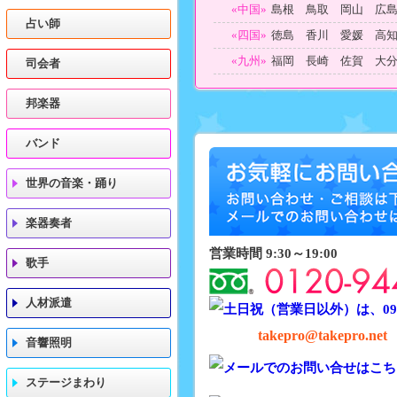
«中国»
島根 鳥取 岡山 広
占い師
«四国»
徳島 香川 愛媛 高
«九州»
福岡 長崎 佐賀 大
司会者
邦楽器
バンド
世界の音楽・踊り
楽器奏者
営業時間 9:30～19:00
歌手
人材派遣
takepro@takepro.net
音響照明
ステージまわり