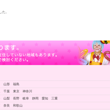
した。
田 山形 福島
玉 千葉 東京 神奈川
井 山梨 長野 岐阜 静岡 愛知 三重
庫 奈良 和歌山