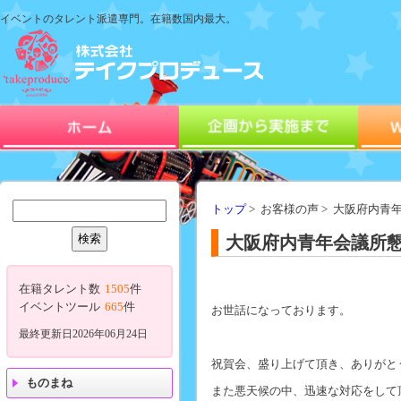
イベントのタレント派遣専門。在籍数国内最大。
トップ
> お客様の声 > 大阪府内
大阪府内青年会議所懇
在籍タレント数
1505
件
イベントツール
665
件
お世話になっております。
最終更新日2026年06月24日
祝賀会、盛り上げて頂き、ありがと
ものまね
また悪天候の中、迅速な対応をして