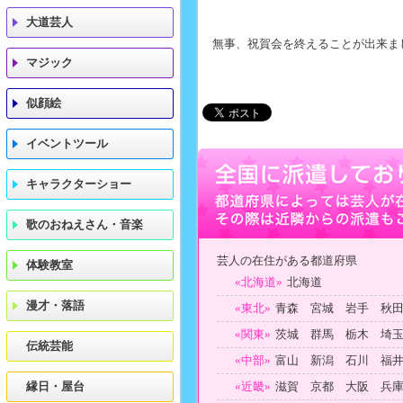
大道芸人
無事、祝賀会を終えることが出来ま
マジック
似顔絵
イベントツール
キャラクターショー
歌のおねえさん・音楽
芸人の在住がある都道府県
体験教室
«北海道»
北海道
漫才・落語
«東北»
青森 宮城 岩手 秋
«関東»
茨城 群馬 栃木 埼
伝統芸能
«中部»
富山 新潟 石川 福
縁日・屋台
«近畿»
滋賀 京都 大阪 兵