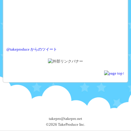
@takeproduce からのツイート
takepro@takepro.net
©
2026 TakeProduce Inc.