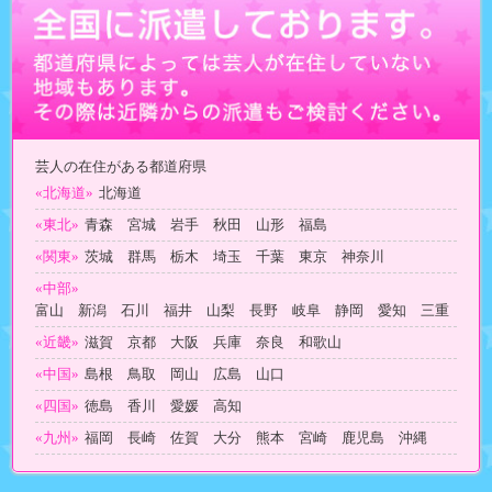
芸人の在住がある都道府県
«北海道»
北海道
«東北»
青森 宮城 岩手 秋田 山形 福島
«関東»
茨城 群馬 栃木 埼玉 千葉 東京 神奈川
«中部»
富山 新潟 石川 福井 山梨 長野 岐阜 静岡 愛知 三重
«近畿»
滋賀 京都 大阪 兵庫 奈良 和歌山
«中国»
島根 鳥取 岡山 広島 山口
«四国»
徳島 香川 愛媛 高知
«九州»
福岡 長崎 佐賀 大分 熊本 宮崎 鹿児島 沖縄