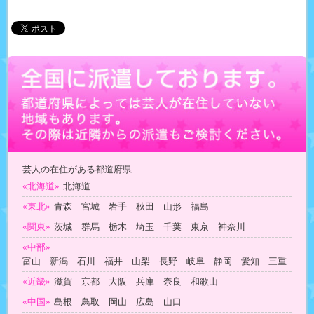
芸人の在住がある都道府県
«北海道»
北海道
«東北»
青森 宮城 岩手 秋田 山形 福島
«関東»
茨城 群馬 栃木 埼玉 千葉 東京 神奈川
«中部»
富山 新潟 石川 福井 山梨 長野 岐阜 静岡 愛知 三重
«近畿»
滋賀 京都 大阪 兵庫 奈良 和歌山
«中国»
島根 鳥取 岡山 広島 山口