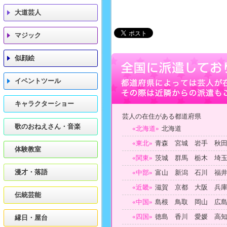
大道芸人
マジック
似顔絵
イベントツール
キャラクターショー
芸人の在住がある都道府県
歌のおねえさん・音楽
«北海道»
北海道
«東北»
青森 宮城 岩手 秋
体験教室
«関東»
茨城 群馬 栃木 埼
漫才・落語
«中部»
富山 新潟 石川 福
«近畿»
滋賀 京都 大阪 兵
伝統芸能
«中国»
島根 鳥取 岡山 広
«四国»
徳島 香川 愛媛 高
縁日・屋台