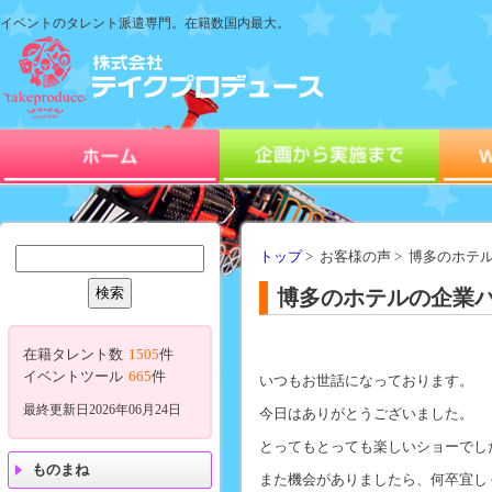
イベントのタレント派遣専門。在籍数国内最大。
トップ
> お客様の声 > 博多のホ
博多のホテルの企業
在籍タレント数
1505
件
イベントツール
665
件
いつもお世話になっております。
最終更新日2026年06月24日
今日はありがとうございました。
とってもとっても楽しいショーでし
ものまね
また機会がありましたら、何卒宜し