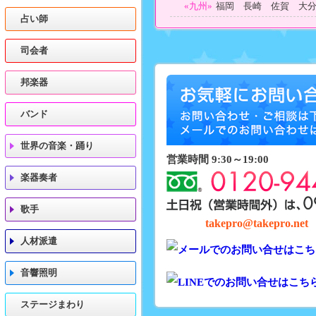
«九州»
福岡 長崎 佐賀 大
占い師
司会者
邦楽器
バンド
世界の音楽・踊り
営業時間 9:30～19:00
楽器奏者
歌手
takepro@takepro.net
人材派遣
音響照明
ステージまわり