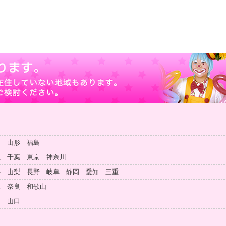
田 山形 福島
玉 千葉 東京 神奈川
井 山梨 長野 岐阜 静岡 愛知 三重
庫 奈良 和歌山
島 山口
知