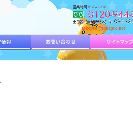
営業時間 9:30～19:00
takepro@takepro.net
。