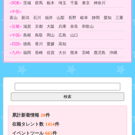
«関東»
茨城 群馬 栃木 埼玉 千葉 東京 神奈川
«中部»
富山 新潟 石川 福井 山梨 長野 岐阜 静岡 愛知 三重
«近畿»
滋賀 京都 大阪 兵庫 奈良 和歌山
«中国»
島根 鳥取 岡山 広島 山口
«四国»
徳島 香川 愛媛 高知
«九州»
福岡 長崎 佐賀 大分 熊本 宮崎 鹿児島 沖縄
累計新着情報
20
件
在籍タレント数
1454
件
イベントツール
665
件