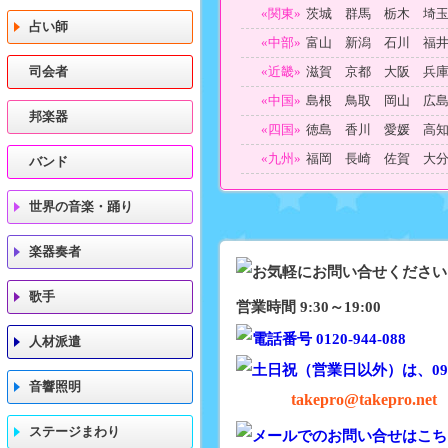
«関東»
茨城 群馬 栃木 埼
占い師
«中部»
富山 新潟 石川 福
司会者
«近畿»
滋賀 京都 大阪 兵
«中国»
島根 鳥取 岡山 広
邦楽器
«四国»
徳島 香川 愛媛 高
«九州»
福岡 長崎 佐賀 大
バンド
世界の音楽・踊り
楽器奏者
歌手
営業時間 9:30～19:00
人材派遣
音響照明
takepro@takepro.net
ステージまわり