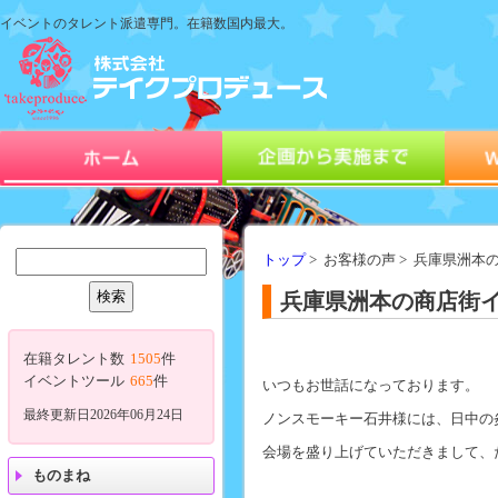
イベントのタレント派遣専門。在籍数国内最大。
トップ
> お客様の声 > 兵庫県洲
兵庫県洲本の商店街イ
在籍タレント数
1505
件
イベントツール
665
件
いつもお世話になっております。
最終更新日2026年06月24日
ノンスモーキー石井様には、日中の
会場を盛り上げていただきまして、
ものまね