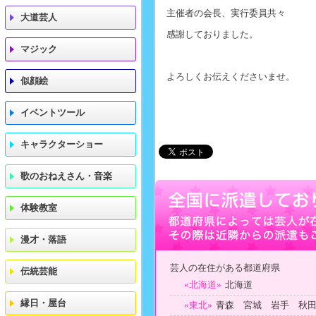
主催者の会長、実行委員共々
大道芸人
感謝しておりました。
マジック
よろしくお伝えくださいませ。
似顔絵
イベントツール
キャラクターショー
歌のおねえさん・音楽
体験教室
漫才・落語
芸人の在住がある都道府県
伝統芸能
«北海道»
北海道
縁日・屋台
«東北»
青森 宮城 岩手 秋