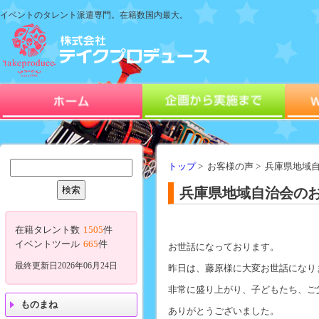
イベントのタレント派遣専門。在籍数国内最大。
トップ
> お客様の声 > 兵庫県地
兵庫県地域自治会の
在籍タレント数
1505
件
イベントツール
665
件
お世話になっております。
最終更新日2026年06月24日
昨日は、藤原様に大変お世話になり
非常に盛り上がり、子どもたち、ご
ものまね
ありがとうございました。