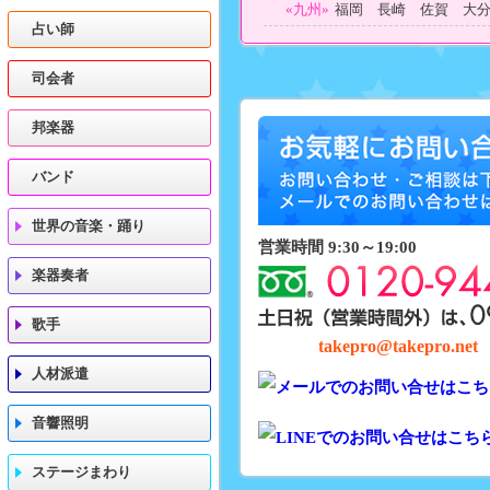
«九州»
福岡 長崎 佐賀 大
占い師
司会者
邦楽器
バンド
世界の音楽・踊り
営業時間 9:30～19:00
楽器奏者
歌手
takepro@takepro.net
人材派遣
音響照明
ステージまわり