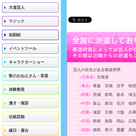
大道芸人
マジック
似顔絵
イベントツール
キャラクターショー
芸人の在住がある都道府県
歌のおねえさん・音楽
«北海道»
北海道
«東北»
青森 宮城 岩手 秋
体験教室
«関東»
茨城 群馬 栃木 埼
漫才・落語
«中部»
富山 新潟 石川 福
«近畿»
滋賀 京都 大阪 兵
伝統芸能
«中国»
島根 鳥取 岡山 広
«四国»
徳島 香川 愛媛 高
縁日・屋台