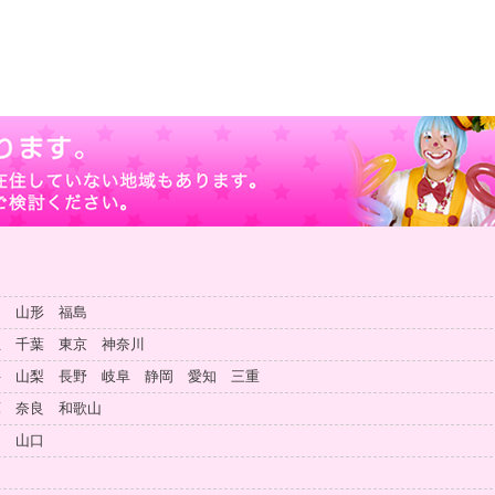
田 山形 福島
玉 千葉 東京 神奈川
井 山梨 長野 岐阜 静岡 愛知 三重
庫 奈良 和歌山
島 山口
知