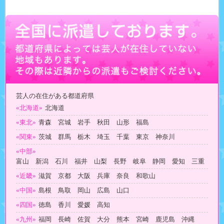
芸人の在住がある都道府県
«北海道»
北海道
«東北»
青森 宮城 岩手 秋田 山形 福島
«関東»
茨城 群馬 栃木 埼玉 千葉 東京 神奈川
«中部»
富山 新潟 石川 福井 山梨 長野 岐阜 静岡 愛知 三重
«近畿»
滋賀 京都 大阪 兵庫 奈良 和歌山
«中国»
島根 鳥取 岡山 広島 山口
«四国»
徳島 香川 愛媛 高知
«九州»
福岡 長崎 佐賀 大分 熊本 宮崎 鹿児島 沖縄