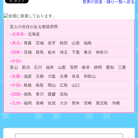
世界の音楽・踊り一覧へ戻る
芸人の在住がある都道府県
«北海道»
北海道
«東北»
青森 宮城 岩手 秋田 山形 福島
«関東»
茨城 群馬 栃木 埼玉 千葉 東京 神奈川
«中部»
富山 新潟 石川 福井 山梨 長野 岐阜 静岡 愛知 三重
«近畿»
滋賀 京都 大阪 兵庫 奈良 和歌山
«中国»
島根 鳥取 岡山 広島 山口
«四国»
徳島 香川 愛媛 高知
«九州»
福岡 長崎 佐賀 大分 熊本 宮崎 鹿児島 沖縄